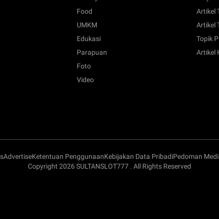
Food
Artikel
UMKM
Artikel 
Edukasi
Topik P
Parapuan
Artikel
Foto
Video
s
Advertise
Ketentuan Penggunaan
Kebijakan Data Pribadi
Pedoman Media
Copyright 2026 SULTANSLOT777 . All Rights Reserved