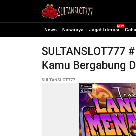
News
Nusaraya
Jagat Literasi
Caha
SULTANSLOT777 # N
Kamu Bergabung Di
SULTANSLOT777