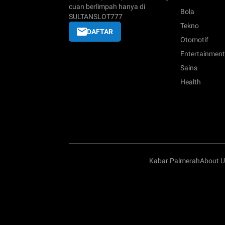
cuan berlimpah hanya di
Bola
SULTANSLOT777
Tekno
DAFTAR
Otomotif
Entertainment
Sains
Health
Kabar Palmerah
About U