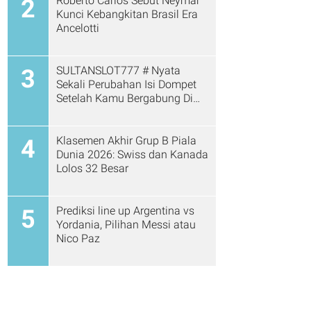
Roberto Carlos Sebut Neymar
2
Kunci Kebangkitan Brasil Era
Ancelotti
SULTANSLOT777 # Nyata
3
Sekali Perubahan Isi Dompet
Setelah Kamu Bergabung Di
Link Hoki Sbobet
Klasemen Akhir Grup B Piala
4
Dunia 2026: Swiss dan Kanada
Lolos 32 Besar
Prediksi line up Argentina vs
5
Yordania, Pilihan Messi atau
Nico Paz