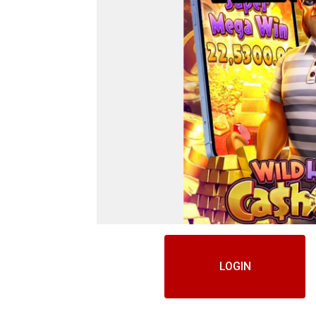
LOGIN