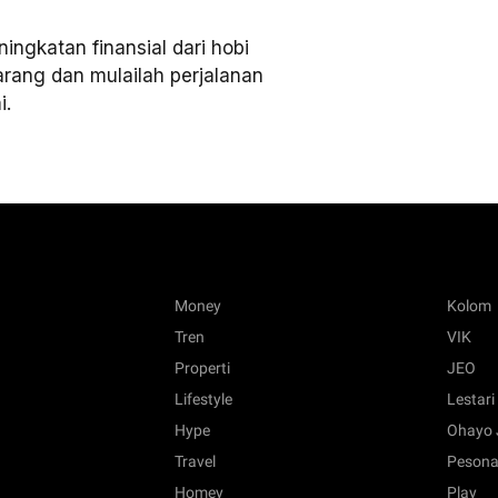
ngkatan finansial dari hobi
arang dan mulailah perjalanan
i.
Money
Kolom
Tren
VIK
Properti
JEO
Lifestyle
Lestari
Hype
Ohayo 
Travel
Pesona
Homey
Play